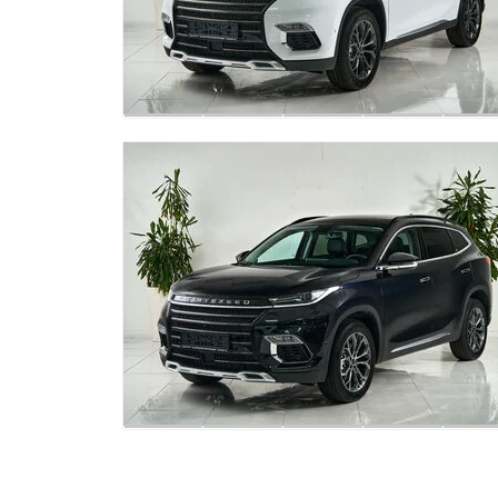
Задние датчики парковки
Система стабилизации курсовой устойчивост
(ESС)
Система помощи при спуске с горы (HDC)
Функция автоматического включения фар пр
вождении в темное время (датчик света)
Функция отсрочки выключения фар (Follow me
home)
Функция автоматического включения работы
дворников при дожде (датчик дождя)
Антиблокировочная тормозная система (ABS)
Память настроек зеркал
Подушки безопасности водителя и переднего
пассажира
Боковые передние подушки безопасности
Система удержания детских кресел Isofix для
сидений 2-го ряда
Напоминание о непристегнутых ремнях
безопасности спереди
Автоматическая блокировка дверей на
скорости
Блокировка замков задних дверей от
открывания детьми (детский замок)
Эра Глонасс
Иммобилайзер - электронное противоугонное