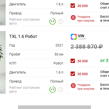
USB
Обме
Двигатель
1.6 л
Розетка 12V
30 000
и
счет 
Премиальная аудиосистема
Привод
Полный
Мультимедиа система с ЖК-экраном
Бесп
*подарок
Рейтинг состояния
Беспроводная зарядка для смартфона
в теч
и
при покупке
4.9
авто
Диски 18
Иммобилайзер
Центральный замок
TXL 1.6 Робот
ЭРА-ГЛОНАСС
Датчик давления в шинах
Год
2021
2 388 870 ₽
Система помощи при спуске
Система стабилизации (ESP)
Пробег
50 км
Система удержания в полосе
от 3
50 000
КПП
Робот
Подушка безопасности водителя
Подушка безопасности пассажира
Обме
Двигатель
1.6 л
Антиблокировочная система (ABS)
30 000
счет 
Блокировка замков задних дверей
Привод
Полный
Система предотвращения столкновения
Бесп
*подарок
Рейтинг состояния
Система предупреждения о столкновении
в теч
при покупке
4.9
авто
Система помощи при старте в гору (HSA)
Система предупреждения о выезде из полосы
Крепление детского кресла (задний ряд)
ISOFIX