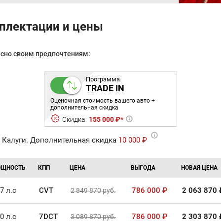
плектации и цены
асно своим предпочтениям:
Программа
TRADE IN
Оценочная стоимость вашего авто +
дополнительная скидка
Скидка:
155 000 ₽*
 Калуги. Дополнительная скидка
10 000 ₽
ЩНОСТЬ
КПП
ЦЕНА
ВЫГОДА
НОВАЯ ЦЕНА
7 л.с
CVT
786 000
₽
2 063 870
2 849 870
руб.
0 л.с
7DCT
786 000
₽
2 303 870
3 089 870
руб.