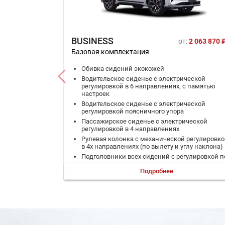
BUSINESS
от:
2 063 870 
Базовая комплектация
Обивка сидений экокожей
Водительское сиденье с электрической
регулировкой в 6 направлениях, с памятью
настроек
Водительское сиденье с электрической
регулировкой поясничного упора
Пассажирское сиденье с электрической
регулировкой в 4 направлениях
Рулевая колонка с механической регулировк
в 4х направлениях (по вылету и углу наклона)
Подголовники всех сидений с регулировкой п
высоте
Подробнее
Обогрев сидений 1-го ряда
Обогрев сидений 2-го ряда
Обогрев рулевого колеса
Обогрев лобового стекла
Обогрев форсунок стеклоомывателя
Обогрев заднего стекла