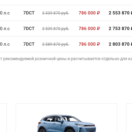
0 л.с
7DCT
786 000
₽
2 553 870
3 339 870
руб.
0 л.с
7DCT
786 000
₽
2 753 870
3 539 870
руб.
0 л.с
7DCT
786 000
₽
2 803 870
3 589 870
руб.
от рекомендуемой розничной цены и расчитывается отдельно для 