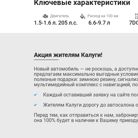
Ключевые характеристики
Разгон до 100 км/ч
Двигатель
Расход на 100 км
10.9 с.
1.5-1.6 л. 205 л.с.
6.6-9.7 л
7DC
Акция жителям Калуги!
Новый автомобиль — не роскошь, а доступн
предлагаем максимально выгодные условия
полезные подарки: зимнюю резину, сигнализ
мультимедийный комплекс с навигацией, по
Каждый оставивший заявку на сайте пол
Жителям Калуги дорогу до автосалона 
Перед тем, как отправиться к нам, заброни
она 100% будет в наличии к Вашему приезду