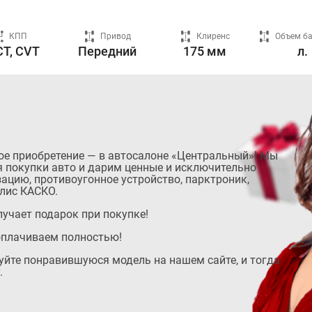
КПП
Привод
Клиренс
Объем б
T, CVT
Передний
175 мм
л.
ое приобретение — в автосалоне «Центральный»! Мы
 покупки авто и дарим ценные и исключительно
ацию, противоугонное устройство, парктроник,
лис КАСКО.
учает подарок при покупке!
оплачиваем полностью!
руйте понравившуюся модель на нашем сайте, и тогда
.