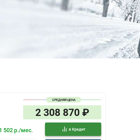
Акустическое остекление, передняя часть
Очечник
Центральный подлокотник 2-го ряда с
подстаканниками
Передний центральный подлокотник с
ёмкостью для хранения и подстаканниками
Складная спинка сидения 2-го ряда в
соотношении 1/3-2/3 (в ровный пол)
Климат-контроль, 2 зоны
Атмосферная многоцветная подсветка
Подсветка зеркал в солнцезащитном
козырьке водителя и пассажира
19-дюймовые алюминиевые литые диски c
шинами 225/55 R19
Пакет спортивной отделки интерьера: сиденья
с интегрированными подголовниками,
мультируль с сенсорными кнопками, особый
дизайн элементов отделки
СРЕДНЯЯ ЦЕНА
Динамические сигналы поворота
2 308 870 ₽
Светодиодные фары основного света
Светодиодные передние дневные ходовые
огни
в Кредит
1 502 р./мес.
Светодиодные задние фонари
Боковые зеркала с электрической