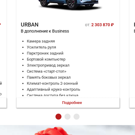
URBAN
₽
от:
2 303 870 ₽
В дополнение к Business
Камера задняя
Усилитель руля
Парктроник задний
Бортовой компьютер
Электропривод зеркал
Система «старт-стоп»
Память боковых зеркал
ой
Климат-контроль 2-зонный
Адаптивный круиз-контроль
о
Система доступа без ключа
Запуск двигателя с кнопки
Подробнее
Регулировка руля по вылету
Регулировка руля по высоте
Электропривод крышки багажника
Электростеклоподъемники задние
Система выбора режима движения