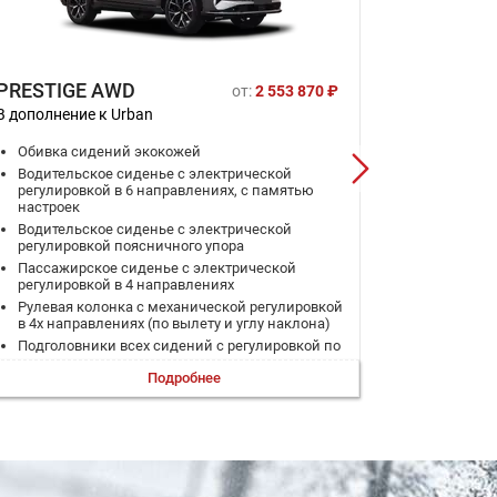
PRESTIGE AWD
PREMIU
от:
2 553 870 ₽
В дополнение к Urban
В дополнени
Обивка сидений экокожей
Вентиляц
Водительское сиденье с электрической
Ионизаци
регулировкой в 6 направлениях, с памятью
Красные
настроек
Панорам
Водительское сиденье с электрической
Наружная
регулировкой поясничного упора
логотипа
Пассажирское сиденье с электрической
Предупр
регулировкой в 4 направлениях
автомоб
Рулевая колонка с механической регулировкой
Шторки 
в 4х направлениях (по вылету и углу наклона)
Режимы 
Подголовники всех сидений с регулировкой по
Eco/Norm
высоте
Подробнее
Аудио-си
Обогрев сидений 1-го ряда
Обогрев сидений 2-го ряда
Обогрев лобового стекла
Обогрев форсунок стеклоомывателя
Обогрев заднего стекла
Дефлекторы для 2-го ряда сидений