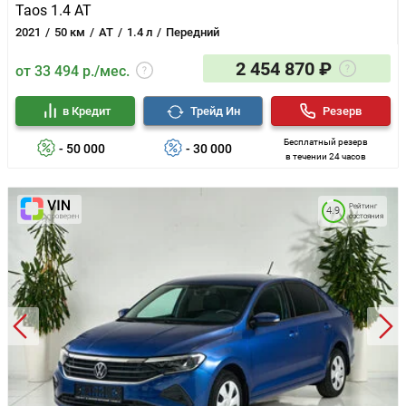
Taos 1.4 AT
2021
50 км
AT
1.4 л
Передний
2 454 870 ₽
от 33 494 р./мес.
в Кредит
Трейд Ин
Резерв
Бесплатный резерв
- 50 000
- 30 000
в течении 24 часов
Рейтинг
4.9
состояния