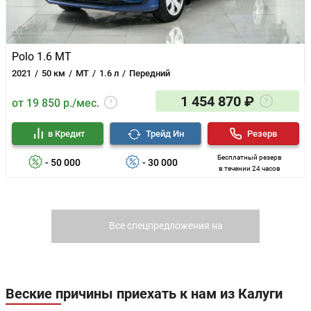
Polo 1.6 MT
2021
50 км
MT
1.6 л
Передний
1 454 870 ₽
от 19 850 р./мес.
в Кредит
Трейд Ин
Резерв
Бесплатный резерв
- 50 000
- 30 000
в течении 24 часов
Все спецпредложения на
Volkswagen
Веские причины приехать к нам из Калуги