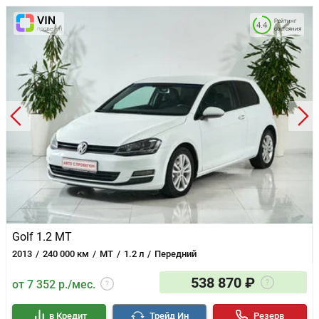
Рейтинг
4.4
состояния
Golf 1.2 MT
2013
240 000 км
MT
1.2 л
Передний
538 870 ₽
от 7 352 р./мес.
в Кредит
Трейд Ин
Резерв