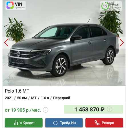
Рейтинг
4.9
состояния
Polo 1.6 MT
2021
50 км
MT
1.6 л
Передний
1 458 870 ₽
от 19 905 р./мес.
в Кредит
Трейд Ин
Резерв