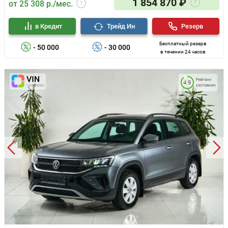
1 854 870 ₽
от 25 308 р./мес.
в Кредит
Трейд Ин
Резерв
Бесплатный резерв
- 50 000
- 30 000
в течении 24 часов
Рейтинг
4.9
состояния