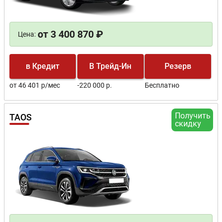
от 3 400 870 ₽
Цена:
в Кредит
В Трейд-Ин
Резерв
от 46 401 р/мес
-220 000 р.
Бесплатно
Получить
TAOS
скидку