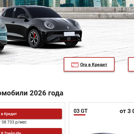
Ora в Кредит
омобили 2026 года
от 3 
03 GT
в Кредит
т 38 733 р/мес
В Трейд-Ин